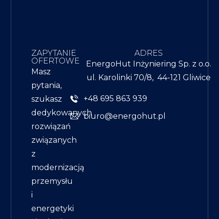
ZAPYTANIE
ADRES
OFERTOWE
EnergoHut Inżyniering Sp. z o.o.
Masz
ul. Karolinki 70/8, 44-121 Gliwice
pytania,
+48 695 863 939
szukasz
dedykowanych
biuro@energohut.pl
rozwiązań
związanych
z
modernizacją
przemysłu
i
energetyki